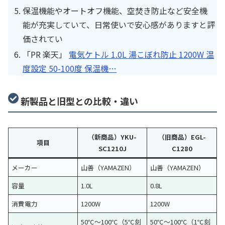
保温機能やオートオフ機能、空焚き防止など安全機
能が充実していて、日常使いで安心感がありますと評
価されてい
「PR 楽天」
電気ケトル 1.0L 湯こぼれ防止 1200W 温
度設定 50-100度 保温機…
新製品と旧型との比較・違い
（新商品）YKU-
（旧商品）EGL-
項目
SC1210J
C1280
メーカー
山善（YAMAZEN）
山善（YAMAZEN）
容量
1.0L
0.8L
消費電力
1200W
1200W
50℃～100℃（5℃刻
50℃～100℃（1℃刻