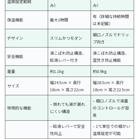
温度設定範囲
み）
み）
有（詳細な持続時間
保温機能
最大1時間
は未記載）
細口ノズルでドリッ
デザイン
スリムかつモダン
プ向き
湯こぼれ防止構造、
湯こぼれ防止構造、
安全機能
給湯レバー付き
空焚き防止機能
重量
約1.1kg
約0.9kg
幅24.5cm × 奥行
幅28.5cm × 奥行
サイズ
18cm × 高さ22cm
18cm × 高さ22.5cm
– 細口ノズルで湯量
– 倒れても湯が漏れ
特徴的な機能
のコントロールが容
にくい構造
易
– 給湯レバーで安全
– 1℃単位での細かい
性向上
温度設定が可能