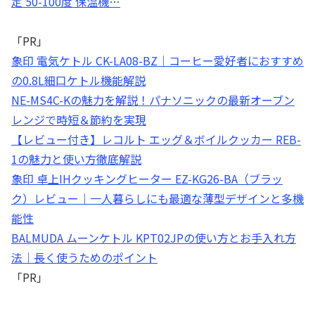
定 50-100度 保温機…
「PR」
象印 電気ケトル CK-LA08-BZ｜コーヒー愛好者におすすめ
の0.8L細口ケトル機能解説
NE-MS4C-Kの魅力を解説！パナソニックの最新オーブン
レンジで時短＆節約を実現
【レビュー付き】レコルト エッグ＆ボイルクッカー REB-
1の魅力と使い方徹底解説
象印 卓上IHクッキングヒーター EZ-KG26-BA（ブラッ
ク）レビュー｜一人暮らしにも最適な薄型デザインと多機
能性
BALMUDA ムーンケトル KPT02JPの使い方とお手入れ方
法｜長く使うためのポイント
「PR」