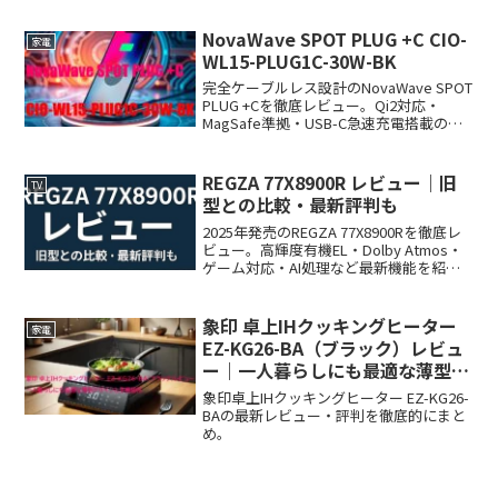
NovaWave SPOT PLUG +C CIO-
家電
WL15-PLUG1C-30W-BK
完全ケーブルレス設計のNovaWave SPOT
PLUG +Cを徹底レビュー。Qi2対応・
MagSafe準拠・USB-C急速充電搭載の
2Way充電器！
REGZA 77X8900R レビュー｜旧
TV
型との比較・最新評判も
2025年発売のREGZA 77X8900Rを徹底レ
ビュー。高輝度有機EL・Dolby Atmos・
ゲーム対応・AI処理など最新機能を紹
介。旧型との比較も掲載。
象印 卓上IHクッキングヒーター
家電
EZ-KG26-BA（ブラック）レビュ
ー｜一人暮らしにも最適な薄型デ
ザインと多機能性
象印卓上IHクッキングヒーター EZ-KG26-
BAの最新レビュー・評判を徹底的にまと
め。