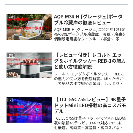
AQP-M3R-H [グレージュ]ポータ
家電
ブル冷蔵庫の徹底レビュー
AQP-M3R-H [グレージュ]は2024年12月発
売の30Lポータブル冷蔵庫。冷蔵・冷凍を
個別設定可能なツインルーム設計、家庭
用＆車載用対応の多用途性、静音性で快
適な使用感を実現。口コミや最安値情報
も紹介。
【レビュー付き】レコルト エッ
家電
グ＆ボイルクッカー REB-1の魅力
と使い方徹底解説
レコルト エッグ＆ボイルクッカー REB-1
の魅力と使い方を徹底解説。ほったらか
しで絶品のゆで卵や温泉卵、しっとりサ
ラダチキンを作る水の量、調理手順を紹
介。悪い口コミ・良い口コミ（殻剥き、
手入れ、コード）から評判をチェック。
【TCL 55C755 レビュー】4K量子
TV
ドットMini LED搭載の高コスパモ
デル
TCL 55C755は量子ドットPro×Mini LED搭
載の最新4Kテレビ。144Hz対応でPS5に
も最適。高画質・高音質・高コスパなモ
デルを徹底レビュー！