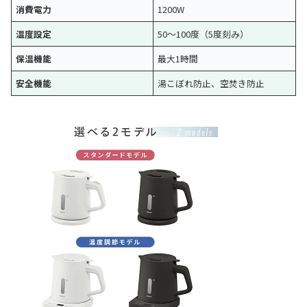
消費電力
1200W
温度設定
50～100度（5度刻み）
保温機能
最大1時間
安全機能
湯こぼれ防止、空焚き防止