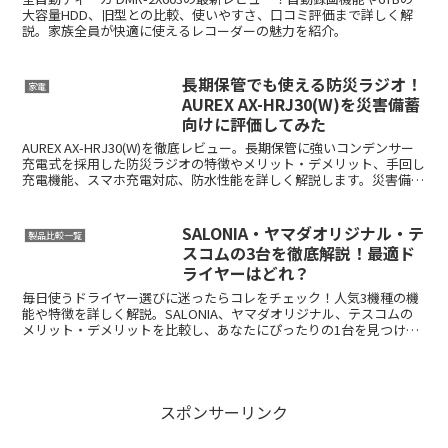
大容量HDD、旧型との比較、使いやすさ、口コミ評価まで詳しく解
説。家族全員が快適に使えるレコーダーの魅力を紹介。
長期保管でも使える防災ラジオ！
家電
AUREX AX-HRJ30(W)を災害備蓄
向けに評価してみた
AUREX AX-HRJ30(W)を徹底レビュー。長期保管に強いコンデンサー
充電式を採用した防災ラジオの特徴やメリット・デメリット、手回し
充電機能、スマホ充電対応、防水性能を詳しく解説します。災害備蓄
向け防災ラジオを探している方は必見です。
SALONIA・ヤマダオリジナル・テ
製品比較一覧
スコムの3台を徹底解説！最適ド
ライヤーはどれ？
毎日使うドライヤー選びに迷ったらコレをチェック！人気3機種の機
能や特徴を詳しく解説。SALONIA、ヤマダオリジナル、テスコムの
メリット・デメリットを比較し、あなたにぴったりの1台を見つけよ
う。
スポンサーリンク