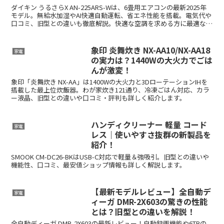
ダイキン うるさらX AN-225ARS-Wは、6畳用エアコンの最新2025年
モデル。無給水加湿やAI快適自動運転、省エネ性能を搭載。電気代や
口コミ、旧型との違いも徹底解説。快適な空調を求める方に最適な選
択肢です。
象印 炎舞炊き NX-AA10/NX-AA18
家電
の実力は？1440Wの大火力でごは
んが激変！
象印「炎舞炊き NX-AA」は1400Wの大火力と3DローテーションIHを
搭載した最上位炊飯器。わが家炊き121通り、冷凍ごはん対応、カラ
ー液晶、旧型との違いや口コミ・評判も詳しく紹介します。
ハンディクリーナー 軽量 コード
家電
レス｜使いやすさ抜群の新製品を
紹介！
SMOOK CM-DC26-BKはUSB-C対応で軽量＆強吸引。旧型との違いや
機能性、口コミ、最安値ショップ情報も詳しく解説します。
【最新モデルレビュー】全自動デ
家電
ィーガ DMR-2X603の驚きの性能
とは？旧型との違いを解説！
全自動ディーガ DMR-2X603の最新レビュー！自動録画機能や6TBの