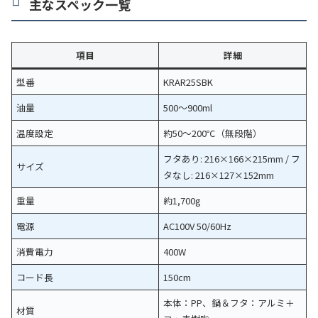
主なスペック一覧
項目
詳細
型番
KRAR25SBK
油量
500～900ml
温度設定
約50～200℃（無段階）
フタあり: 216×166×215mm / フ
サイズ
タなし: 216×127×152mm
重量
約1,700g
電源
AC100V 50/60Hz
消費電力
400W
コード長
150cm
本体：PP、鍋＆フタ：アルミ＋
材質