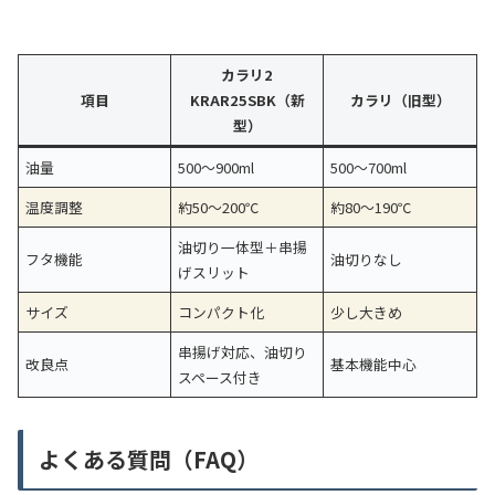
カラリ2
項目
KRAR25SBK（新
カラリ（旧型）
型）
油量
500〜900ml
500〜700ml
温度調整
約50〜200℃
約80〜190℃
油切り一体型＋串揚
フタ機能
油切りなし
げスリット
サイズ
コンパクト化
少し大きめ
串揚げ対応、油切り
改良点
基本機能中心
スペース付き
よくある質問（FAQ）