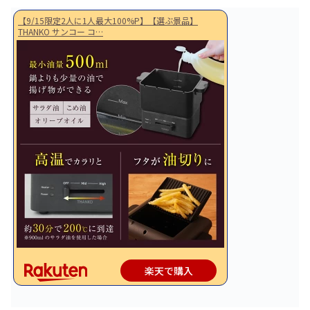
【9/15限定2人に1人最大100%P】【選ぶ景品】
THANKO サンコー コ…
楽天で購入