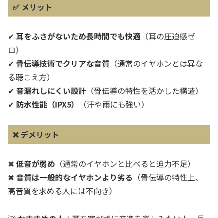
✅
メリット
✔
耳をふさがないため長時間でも快適
（耳の圧迫感ゼ
ロ）
✔
骨伝導技術でクリアな音質
（通常のイヤホンとは異な
る聴こえ方）
✔
音漏れしにくい設計
（骨伝導の特性を活かした構造）
✔
防水性能（IPX5）
（汗や雨にも強い）
❌
デメリット
✖
低音が弱め
（通常のイヤホンと比べると迫力不足）
✖
音質は一般的なイヤホンより劣る
（骨伝導の特性上、
高音質を求める人には不向き）