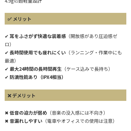
4.9gの超軽量設計
✅
メリット
✔
耳をふさがず快適な装着感
（開放感があり圧迫感ゼ
ロ）
✔
長時間使用でも疲れにくい
（ランニング・作業中にも
最適）
✔
最大24時間の長時間再生
（ケース込みで長持ち）
✔
防滴性能あり（IPX4相当）
❌
デメリット
✖
低音の迫力が弱め
（音楽の没入感には不向き）
✖
音漏れしやすい
（電車やオフィスでの使用は注意）