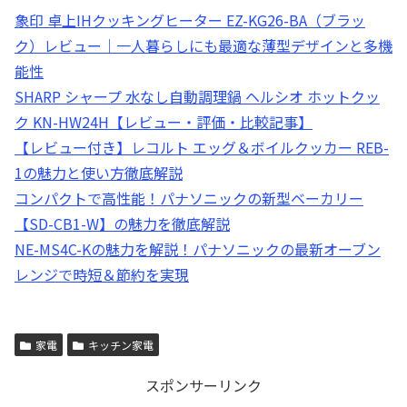
象印 卓上IHクッキングヒーター EZ-KG26-BA（ブラッ
ク）レビュー｜一人暮らしにも最適な薄型デザインと多機
能性
SHARP シャープ 水なし自動調理鍋 ヘルシオ ホットクッ
ク KN-HW24H【レビュー・評価・比較記事】
【レビュー付き】レコルト エッグ＆ボイルクッカー REB-
1の魅力と使い方徹底解説
コンパクトで高性能！パナソニックの新型ベーカリー
【SD-CB1-W】の魅力を徹底解説
NE-MS4C-Kの魅力を解説！パナソニックの最新オーブン
レンジで時短＆節約を実現
家電
キッチン家電
スポンサーリンク