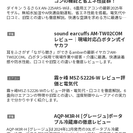
コンの機能と省エネ性抜群！
ダイキン うるさらX AN-225ARS-Wは、6畳用エアコンの最新2025年
モデル。無給水加湿やAI快適自動運転、省エネ性能を搭載。電気代や
口コミ、旧型との違いも徹底解説。快適な空調を求める方に最適な選
択肢です。
sound earcuffs AM-TW02COM
家電
レビュー｜現場対応凸ボタン式イ
ヤカフ
耳をふさがず「ながら聴き」ができるambieの最新イヤカフAM-
TW02COM。凸ボタン採用で現場作業や接客・介護に最適。快適装着
感や防水性能、口コミや旧型との違いを徹底レビューします。
霧ヶ峰 MSZ-S2226-W レビュー評
エアコン
価と電気代
霧ヶ峰MSZ-S2226-Wのレビュー評価・電気代・口コミを徹底解説。6
畳向けエアコンの特徴や旧型との違い、湿度制御やムーブアイの実力
まで分かりやすく紹介します。
AQP-M3R-H [グレージュ]ポータ
家電
ブル冷蔵庫の徹底レビュー
AQP-M3R-H [グレージュ]は2024年12月発売の30Lポータブル冷蔵