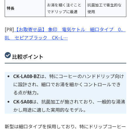
お湯を細く注ぐこと
抗菌加工で衛生的な
特長
でドリップに最適
使用
[PR]
【お取寄せ品】 象印 電気ケトル 細口タイプ 0．
8L セピアブラック CK−L…
比較ポイント
CK-LA08-BZ
は、特にコーヒーのハンドドリップ向け
に設計され、細口でお湯を細かくコントロールでき
る点が魅力。
CK-SA08
は、抗菌加工が施されており、一般的な湯沸
かし用途に適した実用的なモデル。
新型は細口タイプを採用しており、特にドリップコーヒー