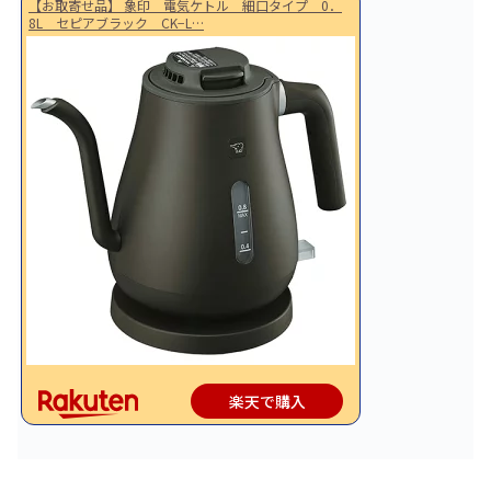
【お取寄せ品】 象印 電気ケトル 細口タイプ 0．
8L セピアブラック CK−L…
楽天で購入