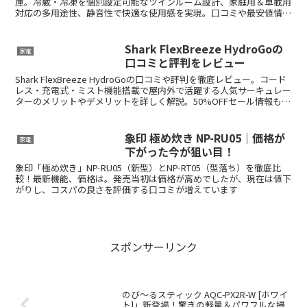
庫。冷蔵・冷凍を個別設定可能なツインルーム設計、家庭用＆車載用
対応の多用途性、静音性で快適な使用感を実現。口コミや最安値情報
も紹介。
Shark FlexBreeze HydroGoの
家電
口コミと評判をレビュー
Shark FlexBreeze HydroGoの口コミや評判を徹底レビュー。コード
レス・充電式・ミスト機能搭載で屋内外で活躍する人気サーキュレー
ターのメリットやデメリットを詳しく解説。50%OFFセール情報も紹
介します。
象印 極め炊き NP-RU05｜価格が
家電
下がった今が狙い目！
象印「極め炊き」NP-RU05（新型）とNP-RT05（型落ち）を徹底比
較！最新機能、価格は。発売当初は価格が高めでしたが、現在は値下
がりし、コスパの良さを評価する口コミが増えています
スポンサーリンク
のび～るスティック AQC-PX2R-W [ホワイ
ト]」新登場！驚きの軽量＆パワフルな掃