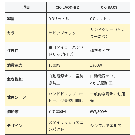
項目
CK-LA08-BZ
CK-SA08
容量
0.8リットル
0.8リットル
サンドグレー（他カ
カラー
セピアブラック
ラーあり）
細口タイプ（ハンド
注ぎ口
標準タイプ
ドリップ向け）
消費電力
1300W
1300W
自動電源オフ、空焚
自動電源オフ、
主な機能
き防止
Ag+抗菌加工
ハンドドリップコー
一般的な湯沸かし用
使用シーン
ヒー、少量使用向け
途
価格帯
約7,000円
約7,300円
スタイリッシュでコ
デザイン
シンプルで実用的
ンパクト