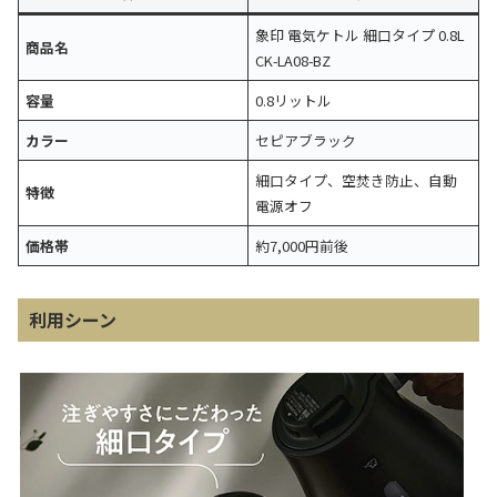
象印 電気ケトル 細口タイプ 0.8L
商品名
CK-LA08-BZ
容量
0.8リットル
カラー
セピアブラック
細口タイプ、空焚き防止、自動
特徴
電源オフ
価格帯
約7,000円前後
利用シーン