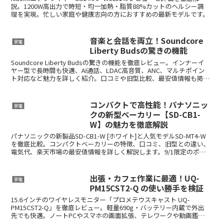
説。1200W高出力で時短・均一加熱・脂質88%カットのヘルシー調
理を実現。忙しい家庭や健康志向の方におすすめの最新モデルです。
音楽と会話を両立！Soundcore
家電
Liberty Budsの驚きの機能
Soundcore Liberty Budsの驚きの機能を徹底レビュー。インナーイ
ヤー型で長時間も快適、AI通話、LDAC高音質、ANC、マルチポイン
ト対応など魅力を詳しく紹介。口コミや旧型比較、最安値情報も掲
載。
コンパクトで高性能！パナソニッ
家電
クの新型ベーカリー【SD-CB1-
W】の魅力を徹底解説
パナソニックの新製品SD-CB1-W [ホワイト]と人気モデルSD-MT4-W
を徹底比較。コンパクトベーカリーの特徴、口コミ、旧型との違い、
電気代、楽天市場の最安値情報を詳しく解説します。9/1限定のポイ
ントバックキャンペーンや5年延長保証の特典もお見逃しなく。
出張・カフェ作業に最適！UQ-
家電
PM15CST2-Q の使い勝手を検証
15.6インチのワイヤレスモニター「プロメテウスキャスト UQ-
PM15CST2-Q」を徹底レビュー。軽量690g・バッテリー内蔵で外出
先でも快適。ノートPCやスマホの画面拡張、テレワークや動画鑑賞