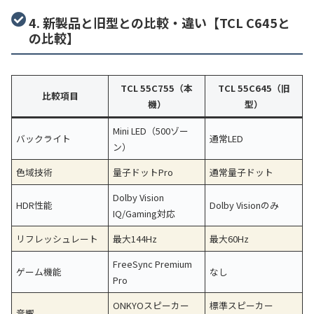
4. 新製品と旧型との比較・違い【TCL C645と
の比較】
TCL 55C755（本
TCL 55C645（旧
比較項目
機）
型）
Mini LED（500ゾー
バックライト
通常LED
ン）
色域技術
量子ドットPro
通常量子ドット
Dolby Vision
HDR性能
Dolby Visionのみ
IQ/Gaming対応
リフレッシュレート
最大144Hz
最大60Hz
FreeSync Premium
ゲーム機能
なし
Pro
ONKYOスピーカー
標準スピーカー
音響