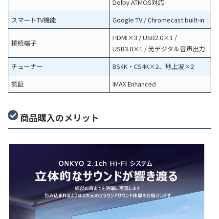
Dolby ATMOS対応
スマートTV機能
Google TV / Chromecast built-in
HDMI×3 / USB2.0×1 /
接続端子
USB3.0×1 / 光デジタル音声出力
チューナー
BS4K・CS4K×2、地上波×2
認証
IMAX Enhanced
商品購入のメリット