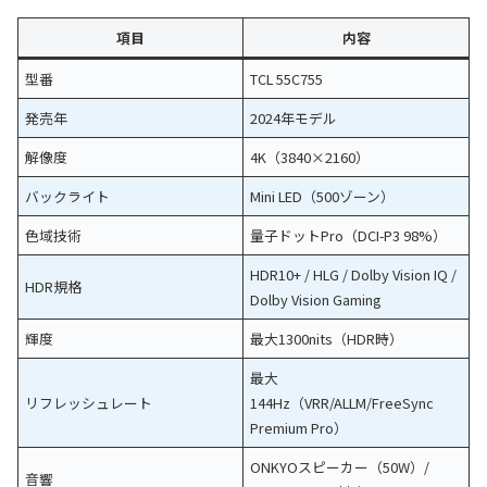
項目
内容
型番
TCL 55C755
発売年
2024年モデル
解像度
4K（3840×2160）
バックライト
Mini LED（500ゾーン）
色域技術
量子ドットPro（DCI-P3 98%）
HDR10+ / HLG / Dolby Vision IQ /
HDR規格
Dolby Vision Gaming
輝度
最大1300nits（HDR時）
最大
リフレッシュレート
144Hz（VRR/ALLM/FreeSync
Premium Pro）
ONKYOスピーカー（50W）/
音響