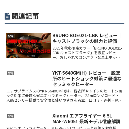
関連記事
BRUNO BOE021-CBK レビュー｜
家電
キャストブラックの魅力と評価
2025年秋冬限定カラー「BRUNO BOE021-
CBK キャストブラック」を徹底レビュ
ー。おしゃれでコンパクトな卓上ホット
プレートの特徴、口コミ評価、旧型との
違い、電気代や使い勝手まで詳しく解
説。ギフトにも最適。
YKT-S640GM(H) レビュー｜脱衣
家電
所のヒートショック対策に最適な
セラミックヒーター
ユアサプライムスのYKT-S640GM(H)は、脱衣所やトイレのヒートショ
ック対策に最適な省エネセラミックヒーター。2.1mロングコード・
人感センサー搭載で安全性と使いやすさを両立。口コミ・評判・電気
代も紹介。
Xiaomi エアフライヤー 6.5L
家電
MAF-W6051 最新モデル徹底解説
Xiaomiエアフライヤー6.5L MAF-W6051のレビューと評価を徹底解