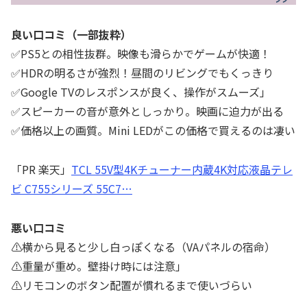
良い口コミ（一部抜粋）
✅PS5との相性抜群。映像も滑らかでゲームが快適！
✅HDRの明るさが強烈！昼間のリビングでもくっきり
✅Google TVのレスポンスが良く、操作がスムーズ」
✅スピーカーの音が意外としっかり。映画に迫力が出る
✅価格以上の画質。Mini LEDがこの価格で買えるのは凄い
「PR 楽天」
TCL 55V型4Kチューナー内蔵4K対応液晶テレ
ビ C755シリーズ 55C7…
悪い口コミ
⚠️横から見ると少し白っぽくなる（VAパネルの宿命）
⚠️重量が重め。壁掛け時には注意」
⚠️リモコンのボタン配置が慣れるまで使いづらい