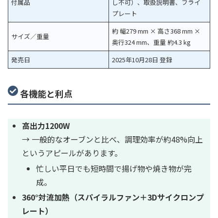
付属品
し不可）、取扱説明書、フライ
プレート
約 幅279 mm × 高さ368 mm ×
サイズ／重量
奥行324 mm、重量 約4.3 kg
発売日
2025年10月28日 登録
各機能と利点
高出力1200W
→ 一般的なオーブンと比べ、調理効率が約48%向上
というアピールがあります。
忙しい平日でも短時間で揚げ物や焼き物が完
成。
360°対流加熱（スパイラルファン＋3Dサイクロンプ
レート）