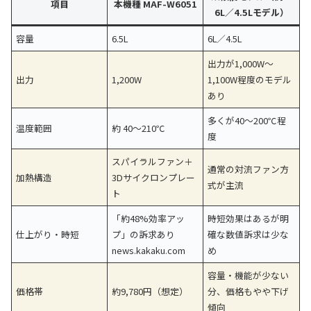
項目
本機種 MAF-W6051
6L／4.5Lモデル）
容量
6.5L
6L／4.5L
出力が1,000W〜
出力
1,200W
1,100W程度のモデル
あり
多くが40〜200℃程
温度範囲
約 40〜210℃
度
スパイラルファン＋
通常の対流ファン方
加熱構造
3Dサイクロンプレー
式が主流
ト
「約48%効率アッ
時短効果はあるが明
仕上がり・時短
プ」の訴求あり
確な数値訴求は少な
news.kakaku.com
め
容量・機能が少ない
価格帯
約9,780円（想定）
分、価格もやや下げ
傾向