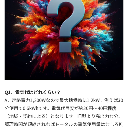
Q1．電気代はどれくらい？
A．定格電力1,200Wなので最大稼働時に1.2kW。例えば30
分使用で0.6kWhです。電気代目安が約30円～40円程度
（地域・契約による）となります。旧型より高出力な分、
調理時間が短縮されればトータルの電気使用量はむしろ削