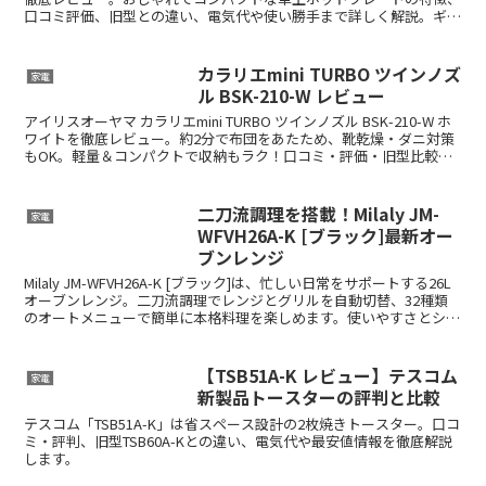
口コミ評価、旧型との違い、電気代や使い勝手まで詳しく解説。ギフ
トにも最適。
カラリエmini TURBO ツインノズ
家電
ル BSK-210-W レビュー
アイリスオーヤマ カラリエmini TURBO ツインノズル BSK-210-W ホ
ワイトを徹底レビュー。約2分で布団をあたため、靴乾燥・ダニ対策
もOK。軽量＆コンパクトで収納もラク！口コミ・評価・旧型比較も
掲載中。
二刀流調理を搭載！Milaly JM-
家電
WFVH26A-K [ブラック]最新オー
ブンレンジ
Milaly JM-WFVH26A-K [ブラック]は、忙しい日常をサポートする26L
オーブンレンジ。二刀流調理でレンジとグリルを自動切替、32種類
のオートメニューで簡単に本格料理を楽しめます。使いやすさとシン
プルなデザインでキッチンに調和します。
【TSB51A-K レビュー】テスコム
家電
新製品トースターの評判と比較
テスコム「TSB51A-K」は省スペース設計の2枚焼きトースター。口コ
ミ・評判、旧型TSB60A-Kとの違い、電気代や最安値情報を徹底解説
します。