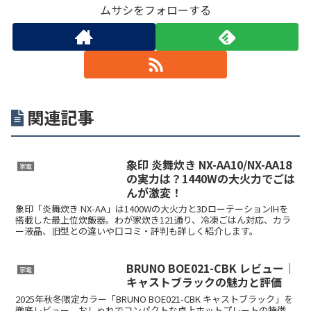
ムサシをフォローする
関連記事
象印 炎舞炊き NX-AA10/NX-AA18
家電
の実力は？1440Wの大火力でごは
んが激変！
象印「炎舞炊き NX-AA」は1400Wの大火力と3DローテーションIHを
搭載した最上位炊飯器。わが家炊き121通り、冷凍ごはん対応、カラ
ー液晶、旧型との違いや口コミ・評判も詳しく紹介します。
BRUNO BOE021-CBK レビュー｜
家電
キャストブラックの魅力と評価
2025年秋冬限定カラー「BRUNO BOE021-CBK キャストブラック」を
徹底レビュー。おしゃれでコンパクトな卓上ホットプレートの特徴、