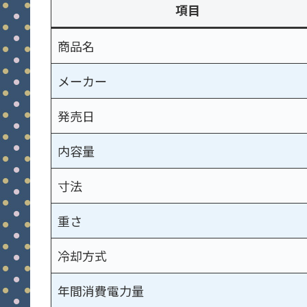
項目
商品名
メーカー
発売日
内容量
寸法
重さ
冷却方式
年間消費電力量