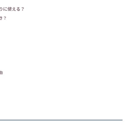
りに使える？
き？
由