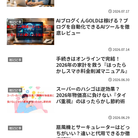
2026.07.17
AIブログくんGOLDは稼げる？ブ
雑記記事
ログを自動化できるAIツールを徹
底レビュー
2026.07.14
手続きはオンラインで完結！
雑記記事
2026年の家計を救う『ほったら
かしスマホ料金削減マニュアル』
2026.06.30
スーパーのハシゴは逆効果？
雑記記事
2026年物価高に負けない『タイ
パ重視』のほったらかし節約術
2026.06.29
扇風機とサーキュレーターはどっ
雑記記事
ちがいい？違いと代用できるか徹