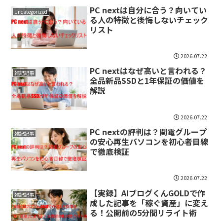
PC nextは自分に合う？向いてい
Uncategorized
る人の特徴と後悔しないチェック
リスト
2026.07.22
PC nextはなぜ高いと言われる？
雑記記事
全品新品SSDと1年保証の価値を
解説
2026.07.22
PC nextの評判は？関電グループ
雑記記事
の安心再生パソコンを初心者目線
で徹底検証
2026.07.22
【実録】AIブログくんGOLDで作
雑記記事
成した記事を「稼ぐ資産」に変え
る！公開前の5分間リライト術