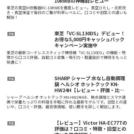
10RWBの神機能レビユー
東芝の真空IH炊飯器RC-10RWBを徹底レビュー。真空ひたし・炎匠炊
き・真空保温で毎日のご飯が料亭レベルに。口コミや旧型との違いも
解説！
東芝「VC-SL130DS」デビュー！
家電
お得な5,000円キャッシュバック
キャンペーン実施中
東芝の最新コードレススティック掃除機「VC-SL130DS」の機能・特
徴から口コミ評価、自動ゴミ収集・吸引力・軽量設計で掃除をもっと
快適に！
SHARP シャープ 水なし自動調理
家電
鍋 ヘルシオ ホットクック KN-
HW24H【レビュー・評価・比較
記事】
シャープ ヘルシオ ホットクック KN-HW24Hは、無水調理とスマホ連
携で栄養たっぷりの料理を手軽に作れる最新モデルです。旧型との違
いや、口コミ・評価、最安値情報、使い勝手を詳しく解説します。
【レビュー】Victor HA-EC77Tの
家電
評価は？口コミ・特徴・旧型との