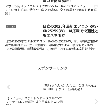
違いを徹底解説！
スポーツ向けワイヤレスイヤホンVictor HA-EC77Tのレビュー・口コ
ミ・評価を紹介。特徴や旧型との違い、楽天の最安値情報も徹底解
説！
日立の2025年最新エアコン RAS-
エアコン
XK2525S(W)｜AI搭載で快適性と
省エネを両立
日立の2025年モデルエアコン「RAS-XK2525S-W」は、寒冷地対応の
高性能機種です。主に8畳用で、冷房能力2.5kW、暖房能力2.8kW、
100V電源使用。年間電気代約17,496円、APF6.3の省エネ性能を誇り
ます。ステンレス・クリーン技術、自動お掃除機能を搭載し、清潔さ
を維持。1年間のメーカー保証付き。同シリーズの他モデルとの比較
も可能で、使用環境や需要に応じた選択が可能です。
スポンサーリンク
【現地で会える】えなこ、台湾「FANCY
FRONTIER」ゲスト出演決定！
【レビュー】スケルトンポータブルCDプ
レーヤーSK-25の評判は？平成レトロで話