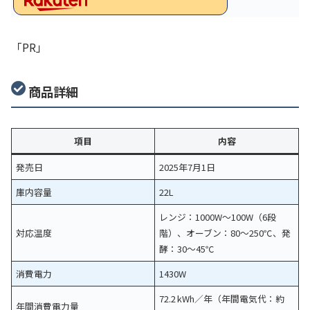
「PR」
商品詳細
項目
内容
発売日
2025年7月1日
庫内容量
22L
レンジ：1000W～100W（6段
対応温度
階）、オーブン：80～250℃、発
酵：30～45℃
消費電力
1430W
72.2 kWh／年（年間電気代：約
年間消費電力量