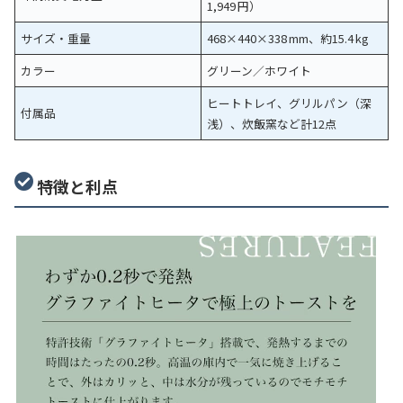
1,949 円）
サイズ・重量
468×440×338 mm、約15.4 kg
カラー
グリーン／ホワイト
ヒートトレイ、グリルパン（深
付属品
浅）、炊飯窯など計12点
特徴と利点