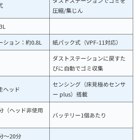
ダストステーションでゴミを
式
圧縮/集じん
3L
ション：約0.8L
紙パック式（VPF-11対応）
ダストステーションに戻すた
びに自動でゴミ収集
センシング（床見極めセンサ
走ヘッド
ー plus）搭載
5分（ヘッド非使用
バッテリー1個あたり
）
分～20分