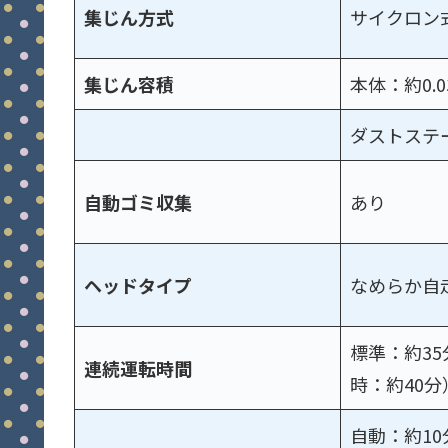
集じん方式
サイクロン
集じん容積
本体：約0.0
ダストステー
自動ゴミ収集
あり
ヘッドタイプ
なめらか自
標準：約3
連続運転時間
時：約40分
自動：約10