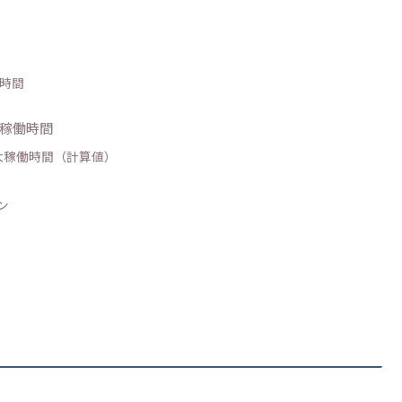
転時間
大稼働時間
大稼働時間（計算値）
ン