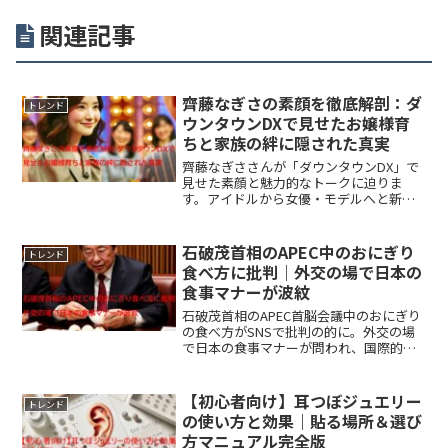
関連記事
齊藤なぎさの素顔を徹底解剖：ダ
トレンド
ウンタウンDXで見せたお嬢様育
ちと家族の絆に隠された真実
齊藤なぎささんが「ダウンタウンDX」で
見せた素顔と魅力的なトークに迫りま
す。アイドルから女優・モデルへと新た
なステージで活躍する彼女のバックグラ
ウンド、お嬢様育ちや家族の絆について
深掘りします。✨
石破茂首相のAPEC中のおにぎり
トレンド
食べ方に批判｜外交の場で日本の
食事マナーが波紋
石破茂首相のAPEC首脳会議中のおにぎり
の食べ方がSNSで批判の的に。外交の場
で日本の食事マナーが問われ、国際的な
信頼に影響を与える行動として注目を集
めています。
【初心者向け】耳つぼジュエリー
トレンド
の使い方と効果｜貼る場所＆選び
方マニュアル完全版