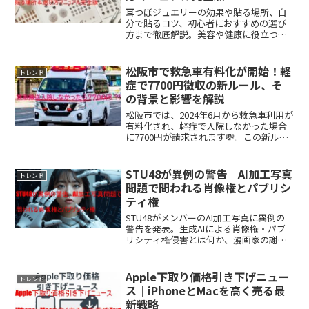
耳つぼジュエリーの効果や貼る場所、自
分で貼るコツ、初心者におすすめの選び
方まで徹底解説。美容や健康に役立つツ
ボも紹介！
松阪市で救急車有料化が開始！軽
トレンド
症で7700円徴収の新ルール、そ
の背景と影響を解説
松阪市では、2024年6月から救急車利用が
有料化され、軽症で入院しなかった場合
に7700円が請求されます💸。この新ルー
ルに対し、市民から賛否の声が上がる
中、救急医療体制への影響や今後の課題
が注目されています🚑。
STU48が異例の警告 AI加工写真
トレンド
問題で問われる肖像権とパブリシ
ティ権
STU48がメンバーのAI加工写真に異例の
警告を発表。生成AIによる肖像権・パブ
リシティ権侵害とは何か、漫画家の謝罪
までの経緯と問題点を詳しく解説。
Apple下取り価格引き下げニュー
トレンド
ス｜iPhoneとMacを高く売る最
新戦略