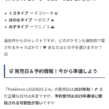
🔹
くさタイプ
→ チコリータ 🍃
🔹
ほのおタイプ
→ ポカブ 🔥
🔹
みずタイプ
→ ワニノコ 🌊
過去作からのセレクトですが、どのポケモンも個性的で愛
されるキャラばかり！💖 あなたはどの子を選びますか？
😊
🛒 発売日＆予約情報！今から準備しよう
『Pokémon LEGENDS Z-A』の発売日は
2025年秋
！🍂 ま
だ正確な日付は未定ですが、
予約受付は2025年春頃に開
始される可能性が高い
です💡