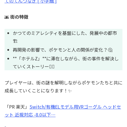
てのてんつなぎ [ 小学館 ]
🌆
街の特徴
かつてのミアレシティを基盤にした、発展中の都市
🏗️
再開発の影響で、ポケモンと人の関係が変化？🤔
**「ホテルZ」**に滞在しながら、街の事件を解決し
ていくストーリー🕵️‍♂️
プレイヤーは、街の謎を解明しながらポケモンたちと共に
成長していくことになります！✨
「PR 楽天」
Switch/有機ELモデル用VRゴーグル ヘッドセ
ット 近視対応 -8.0以下…