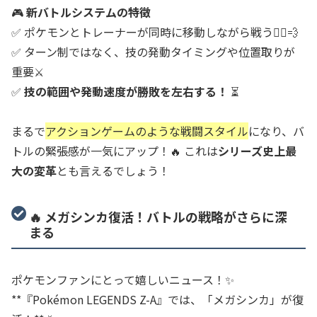
🎮
新バトルシステムの特徴
✅ ポケモンとトレーナーが同時に移動しながら戦う🏃‍♂️💨
✅ ターン制ではなく、技の発動タイミングや位置取りが
重要⚔️
✅
技の範囲や発動速度が勝敗を左右する！
⏳
まるで
アクションゲームのような戦闘スタイル
になり、バ
トルの緊張感が一気にアップ！🔥 これは
シリーズ史上最
大の変革
とも言えるでしょう！
🔥 メガシンカ復活！バトルの戦略がさらに深
まる
ポケモンファンにとって嬉しいニュース！✨
**『Pokémon LEGENDS Z-A』では、「メガシンカ」が復