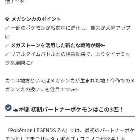
活！**🎉
💎
メガシンカのポイント
✅ 一部のポケモンが戦闘中に進化し、能力が大幅アップ
📈
✅
メガストーンを活用した新たな戦略が鍵
🔑
✅ リアルタイムバトルとの相乗効果で、よりダイナミッ
クな展開に⚡
カロス地方といえばメガシンカが生まれた地！今作でのメ
ガシンカの扱いにも注目です👀✨
🐢🌱🐷 初期パートナーポケモンはこの3匹！
『Pokémon LEGENDS Z-A』では、最初のパートナーポケ
モンとして
チコリータ・ポカブ・ワニノコ
が登場！🎉