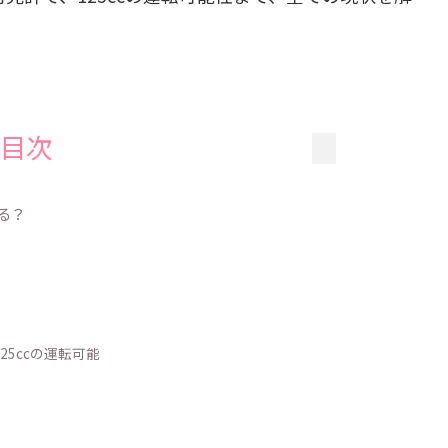
目次
る？
25ccの運転可能