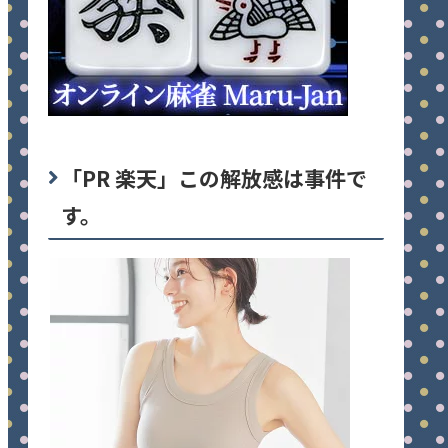
「PR 楽天」この解放感は事件で
す。