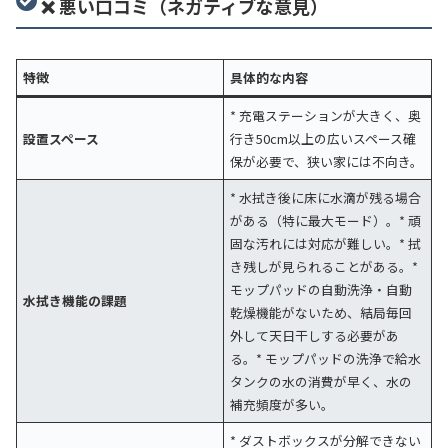
❌ 悪い口コミ（ネガティブな意見）
特徴
具体的な内容
* 充電ステーションが大きく、奥
設置スペース
行き50cm以上の広いスペース確
保が必要で、狭い家には不向き。
* 水拭き後に床に水滴が残る場合
がある（特に最大モード）。* 頑
固な汚れには対応が難しい。* 拭
き残しが見られることがある。*
モップパッドの自動洗浄・自動
水拭き機能の課題
乾燥機能がないため、結局毎回
外して天日干しする必要があ
る。* モップパッドの洗浄で給水
タンクの水の消費が早く、水の
補充頻度が多い。
* ダストボックスが分解できない