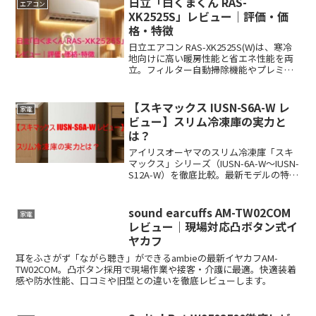
日立「白くまくん RAS-
エアコン
XK2525S」レビュー｜評価・価
格・特徴
日立エアコン RAS-XK2525S(W)は、寒冷
地向けに高い暖房性能と省エネ性能を両
立。フィルター自動掃除機能やプレミア
ムプラズマ空清機能で、清潔で快適な空
間を実現します。口コミ・評判、最安値
情報もチェック！
【スキマックス IUSN-S6A-W レ
家電
ビュー】スリム冷凍庫の実力と
は？
アイリスオーヤマのスリム冷凍庫「スキ
マックス」シリーズ（IUSN-6A-W〜IUSN-
S12A-W）を徹底比較。最新モデルの特長
や旧型との違い、口コミ評価、適した家
庭環境まで詳しく解説します。
sound earcuffs AM-TW02COM
家電
レビュー｜現場対応凸ボタン式イ
ヤカフ
耳をふさがず「ながら聴き」ができるambieの最新イヤカフAM-
TW02COM。凸ボタン採用で現場作業や接客・介護に最適。快適装着
感や防水性能、口コミや旧型との違いを徹底レビューします。