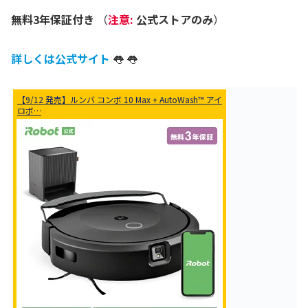
無料3年保証付き
（
注意:
公式ストアのみ
）
詳しくは公式サイト
👅 👅
【9/12 発売】ルンバ コンボ 10 Max + AutoWash™ アイ
ロボ…