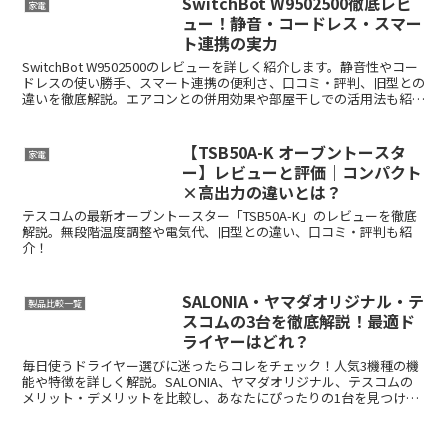
SwitchBot W9502500徹底レビ
家電
ュー！静音・コードレス・スマー
ト連携の実力
SwitchBot W9502500のレビューを詳しく紹介します。静音性やコー
ドレスの使い勝手、スマート連携の便利さ、口コミ・評判、旧型との
違いを徹底解説。エアコンとの併用効果や部屋干しでの活用法も紹介
し、購入前に知っておきたいポイントをまとめました。
【TSB50A-K オーブントースタ
家電
ー】レビューと評価｜コンパクト
×高出力の違いとは？
テスコムの最新オーブントースター「TSB50A-K」のレビューを徹底
解説。無段階温度調整や電気代、旧型との違い、口コミ・評判も紹
介！
SALONIA・ヤマダオリジナル・テ
製品比較一覧
スコムの3台を徹底解説！最適ド
ライヤーはどれ？
毎日使うドライヤー選びに迷ったらコレをチェック！人気3機種の機
能や特徴を詳しく解説。SALONIA、ヤマダオリジナル、テスコムの
メリット・デメリットを比較し、あなたにぴったりの1台を見つけよ
う。