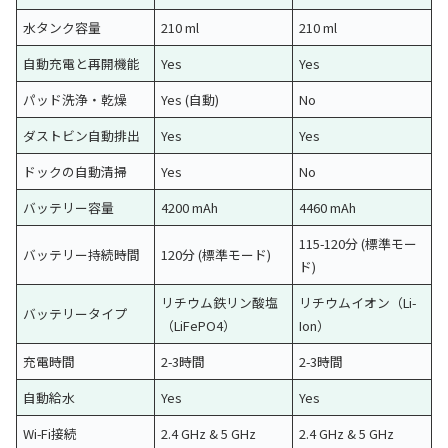
水タンク容量
210 ml
210 ml
自動充電と再開機能
Yes
Yes
パッド洗浄・乾燥
Yes (自動)
No
ダストビン自動排出
Yes
Yes
ドックの自動清掃
Yes
No
バッテリー容量
4200 mAh
4460 mAh
115-120分 (標準モー
バッテリー持続時間
120分 (標準モード)
ド)
リチウム鉄リン酸塩
リチウムイオン（Li-
バッテリータイプ
（LiFePO4）
Ion）
充電時間
2-3時間
2-3時間
自動給水
Yes
Yes
Wi-Fi接続
2.4 GHz & 5 GHz
2.4 GHz & 5 GHz