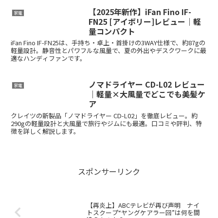
【2025年新作】iFan Fino IF-
家電
FN25 [アイボリー]レビュー｜軽
量コンパクト
iFan Fino IF-FN25は、手持ち・卓上・首掛けの3WAY仕様で、約87gの
軽量設計。静音性とパワフルな風量で、夏の外出やデスクワークに最
適なハンディファンです。
ノマドライヤー CD-L02 レビュー
家電
｜軽量×大風量でどこでも美髪ケ
ア
クレイツの新製品「ノマドライヤー CD-L02」を徹底レビュー。約
290gの軽量設計と大風量で旅行やジムにも最適。口コミや評判、特
徴を詳しく解説します。
スポンサーリンク
【再炎上】ABCテレビが再び声明 ナイ
トスクープ“ヤングケアラー回”は何を間