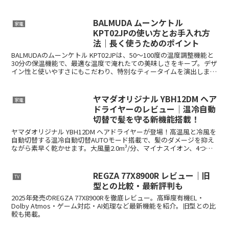
BALMUDA ムーンケトル
家電
KPT02JPの使い方とお手入れ方
法｜長く使うためのポイント
BALMUDAのムーンケトル KPT02JPは、50〜100度の温度調整機能と
30分の保温機能で、最適な温度で淹れたての美味しさをキープ。デザ
イン性と使いやすさにもこだわり、特別なティータイムを演出しま
す。
ヤマダオリジナル YBH12DM ヘア
家電
ドライヤーのレビュー｜温冷自動
切替で髪を守る新機能搭載！
ヤマダオリジナル YBH12DM ヘアドライヤーが登場！高温風と冷風を
自動切替する温冷自動切替AUTOモード搭載で、髪のダメージを抑え
ながら素早く乾かせます。大風量2.0m³/分、マイナスイオン、4つの
温度モードなど多機能で時短と美しい仕上がりを両立。口コミや価格
情報もチェック！
REGZA 77X8900R レビュー｜旧
TV
型との比較・最新評判も
2025年発売のREGZA 77X8900Rを徹底レビュー。高輝度有機EL・
Dolby Atmos・ゲーム対応・AI処理など最新機能を紹介。旧型との比
較も掲載。