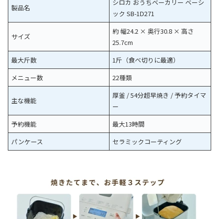
シロカ おうちベーカリー ベーシ
製品名
ック SB-1D271
約 幅24.2 × 奥行30.8 × 高さ
サイズ
25.7cm
最大斤数
1斤（食べ切りに最適）
メニュー数
22種類
厚釜 / 54分超早焼き / 予約タイマ
主な機能
ー
予約機能
最大13時間
パンケース
セラミックコーティング