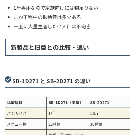
1斤専用なので家族向けには物足りない
こね工程中の振動音は多少ある
一度に大量生産したい人には不向き
新製品と旧型との比較・違い
SB-1D271 と SB-2D271 の違い
比較項目
SB-1D271（本機）
SB-2D271
パンサイズ
1斤
1.5斤
メニュー数
22種類
30種類
時短・高加水・シン