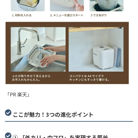
「PR 楽天」
ここが魅力！3つの進化ポイント
① 「外カリ・中フワ」を実現する厚釜