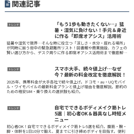
関連記事
「もう1歩も動きたくない…」猛
トレンド
暑・湿気に負けない！手元＆身近
に作る「即席オアシス」活用術
猛暑や湿気で限界…そんな時に役立つ「涼しさ・水分・座れる場所」
が同時に揃う街中の緊急避難所リスト！図書館や商業施設、カフェの
賢い選び方から、デスク周りに作る即席オアシス活用術まで徹底解
説。我慢せず速攻で回復しましょう！
スマホ大手、続々値上げ…なぜ
トレンド
今？最新の料金改定を徹底解説！
2025年、携帯料金が大手各社で続々値上げ。ドコモ・au・UQモバイ
ル・ワイモバイルの最新料金プランと値上げ理由を徹底解説。節約の
ための格安SIM・乗り換えの選択肢も紹介。
自宅でできるボディメイク筋トレ
トレンド
5選｜初心者OK＆器具なし時短メ
ニュー
初心者OK！自宅でできるボディメイク筋トレ5選を紹介。腹筋・腕・
脚・体幹を1日10分で鍛え、夏までに引き締めボディを目指す。便利