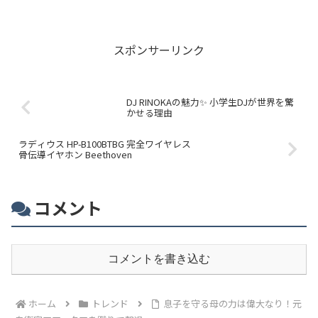
付予定💖。感動と笑いが交錯するチームやす子の挑戦を応援しよう！
スポンサーリンク
DJ RINOKAの魅力✨ 小学生DJが世界を驚
かせる理由
ラディウス HP-B100BTBG 完全ワイヤレス
骨伝導イヤホン Beethoven
コメント
コメントを書き込む
ホーム
トレンド
息子を守る母の力は偉大なり！元