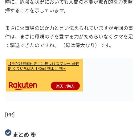
時に、危険な状況においても人間の本能が驚異的な力を発
揮することを示しています。
まさに火事場のばか力と言い伝えられていますが今回の事
件は、まさに母親の子を愛する力がためらいなくクマを足
で撃退できたのですね。 （母は偉大なり）です。
【今だけ熊鈴付き！】熊よけスプレー 忌避
剤 くまいちばん 140ml 熊よけ 熊…
楽天で購入
[PR]
まとめ 🎯