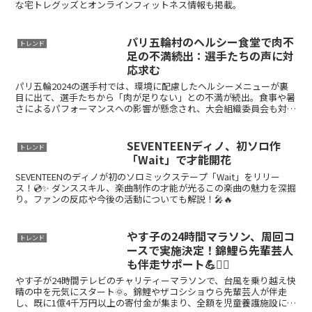
な宅トレグッズとオンラインフィットネス情報も掲載。
パリ五輪村のヘルシー食堂で肉不
トレンド
足の不満続出：選手たちの声に対
応求む
パリ五輪2024の選手村では、環境に配慮したヘルシーメニューが裏
目に出て、選手たちから「肉が足りない」との不満が続出。食事や暑
さによるパフォーマンスへの影響が懸念され、大会組織委員会も対応
を急いでいます。
SEVENTEENディノ、初ソロ作
トレンド
「Wait」で才能開花
SEVENTEENのディノが初のソロミックステープ「Wait」をリリー
ス！💿✨ ダンススキル、楽曲制作の才能が光るこの楽曲の魅力を深掘
り。ファンの反応や今後の活動についても解説！🎤🔥
やす子の24時間マラソン、周回コ
トレンド
ースで実施決定！錦鯉ら先輩芸人
も伴走サポート💪🏃‍♀️
やす子が24時間テレビのチャリティーマラソンで、台風を乗り越え快
晴の中を元気にスタート🌞。錦鯉やザコシショウら先輩芸人が伴走
し、既に1億4千万円以上の寄付金が集まり、全額を児童養護施設に寄