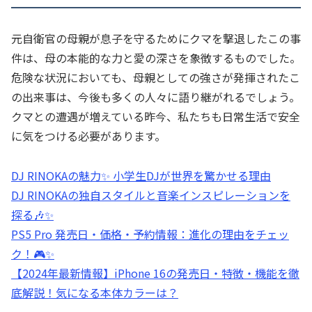
元自衛官の母親が息子を守るためにクマを撃退したこの事
件は、母の本能的な力と愛の深さを象徴するものでした。
危険な状況においても、母親としての強さが発揮されたこ
の出来事は、今後も多くの人々に語り継がれるでしょう。
クマとの遭遇が増えている昨今、私たちも日常生活で安全
に気をつける必要があります。
DJ RINOKAの魅力✨ 小学生DJが世界を驚かせる理由
DJ RINOKAの独自スタイルと音楽インスピレーションを
探る🎶✨
PS5 Pro 発売日・価格・予約情報：進化の理由をチェッ
ク！🎮✨
【2024年最新情報】iPhone 16の発売日・特徴・機能を徹
底解説！気になる本体カラーは？