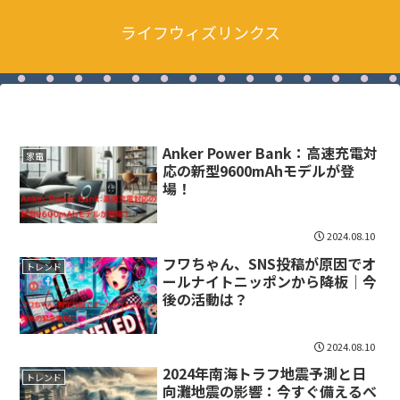
ライフウィズリンクス
Anker Power Bank：高速充電対
家電
応の新型9600mAhモデルが登
場！
2024.08.10
フワちゃん、SNS投稿が原因でオ
トレンド
ールナイトニッポンから降板｜今
後の活動は？
2024.08.10
2024年南海トラフ地震予測と日
トレンド
向灘地震の影響：今すぐ備えるべ