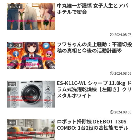
中丸雄一が謹慎 女子大生とアパ
トレンド
ホテルで密会
2024.08.07
フワちゃんの炎上騒動：不適切投
トレンド
稿の真相と今後の活動計画🌟
2024.08.06
ES-K11C-WL シャープ 11.0kg ド
家電
ラム式洗濯乾燥機【左開き】クリ
スタルホワイト
2024.08.06
ロボット掃除機 DEEBOT T30S
家電
COMBO: 1台2役の高性能モデル