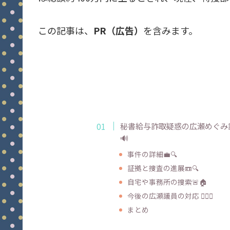
この記事は、
PR（広告）
を含みます。
秘書給与詐取疑惑の広瀬めぐみ
🔊
事件の詳細💼🔍
証拠と捜査の進展📼🔍
自宅や事務所の捜索🚨🏠
今後の広瀬議員の対応 🕵️‍♂️⚖️
まとめ