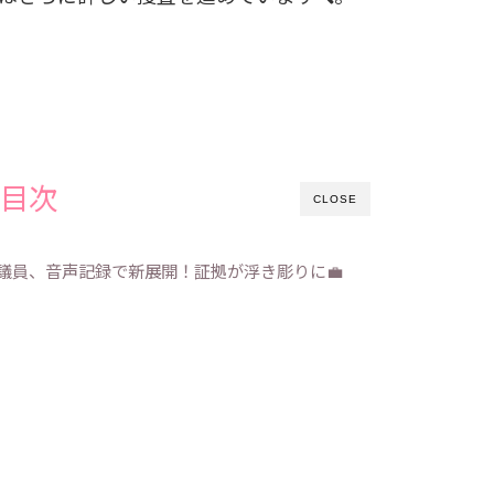
目次
CLOSE
議員、音声記録で新展開！証拠が浮き彫りに💼