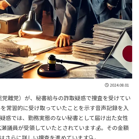
2024.08.01
民党離党）が、秘書給与の詐取疑惑で捜査を受けてい
与を常習的に受け取っていたことを示す音声記録を入
取疑惑では、勤務実態のない秘書として届け出た女性
瀬議員が受領していたとされています💰。その金額
はさらに詳しい捜査を進めています🔍。