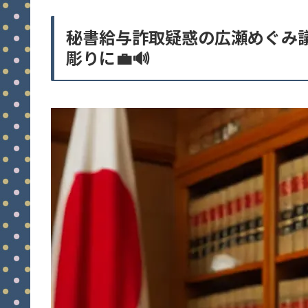
秘書給与詐取疑惑の広瀬めぐみ
彫りに💼🔊