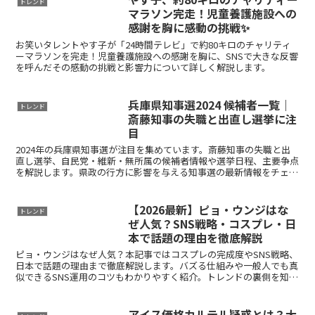
トレンド
マラソン完走！児童養護施設への
感謝を胸に感動の挑戦✨
お笑いタレントやす子が「24時間テレビ」で約80キロのチャリティ
ーマラソンを完走！児童養護施設への感謝を胸に、SNSで大きな反響
を呼んだその感動の挑戦と影響力について詳しく解説します。
兵庫県知事選2024 候補者一覧｜
トレンド
斎藤知事の失職と出直し選挙に注
目
2024年の兵庫県知事選が注目を集めています。斎藤知事の失職と出
直し選挙、自民党・維新・無所属の候補者情報や選挙日程、主要争点
を解説します。県政の行方に影響を与える知事選の最新情報をチェッ
クしましょう。
【2026最新】ピョ・ウンジはな
トレンド
ぜ人気？SNS戦略・コスプレ・日
本で話題の理由を徹底解説
ピョ・ウンジはなぜ人気？本記事ではコスプレの完成度やSNS戦略、
日本で話題の理由まで徹底解説します。バズる仕組みや一般人でも真
似できるSNS運用のコツもわかりやすく紹介。トレンドの裏側を知り
たい方必見です。
アイス価格カルテル疑惑とは？大