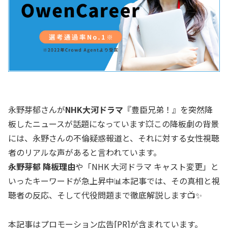
永野芽郁さんが
NHK大河ドラマ
『豊臣兄弟！』を突然降
板したニュースが話題になっています💥この降板劇の背景
には、永野さんの不倫疑惑報道と、それに対する女性視聴
者のリアルな声があると言われています。
永野芽郁 降板理由
や「NHK 大河ドラマ キャスト変更」と
いったキーワードが急上昇中📊本記事では、その真相と視
聴者の反応、そして代役問題まで徹底解説します📺✨
本記事はプロモーション広告[PR]が含まれています。