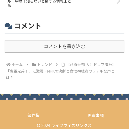
ル！学歴！知らないと損する情報まと
め！
コメント
コメントを書き込む
ホーム
トレンド
【永野芽郁 大河ドラマ降板】
「豊臣兄弟！」に激震…NHKの決断と女性視聴者のリアルな声と
は？
著作権
免責事項
© 2024 ライフウィズリンクス.