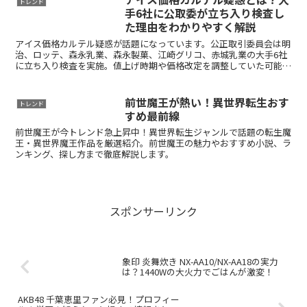
トレンド
手6社に公取委が立ち入り検査し
た理由をわかりやすく解説
アイス価格カルテル疑惑が話題になっています。公正取引委員会は明
治、ロッテ、森永乳業、森永製菓、江崎グリコ、赤城乳業の大手6社
に立ち入り検査を実施。値上げ時期や価格改定を調整していた可能性
とは？カルテルの仕組みや消費者への影響、今後の調査の行方をわか
りやすく解説します。
前世魔王が熱い！異世界転生おす
トレンド
すめ最前線
前世魔王が今トレンド急上昇中！異世界転生ジャンルで話題の転生魔
王・異世界魔王作品を厳選紹介。前世魔王の魅力やおすすめ小説、ラ
ンキング、探し方まで徹底解説します。
スポンサーリンク
象印 炎舞炊き NX-AA10/NX-AA18の実力
は？1440Wの大火力でごはんが激変！
AKB48 千葉恵里ファン必見！プロフィー