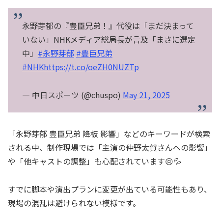
永野芽郁の『豊臣兄弟！』代役は「まだ決まって
いない」NHKメディア総局長が言及「まさに選定
中」
#永野芽郁
#豊臣兄弟
#NHK
https://t.co/oeZH0NUZTp
— 中日スポーツ (@chuspo)
May 21, 2025
「永野芽郁 豊臣兄弟 降板 影響」などのキーワードが検索
される中、制作現場では「主演の仲野太賀さんへの影響」
や「他キャストの調整」も心配されています😣💦
すでに脚本や演出プランに変更が出ている可能性もあり、
現場の混乱は避けられない模様です。