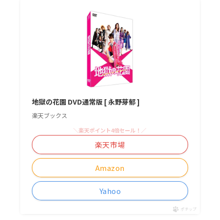
地獄の花園 DVD通常版 [ 永野芽郁 ]
楽天ブックス
＼楽天ポイント4倍セール！／
楽天市場
Amazon
Yahoo
ポチップ