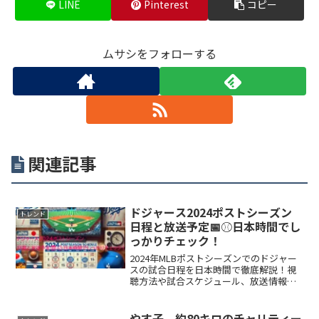
LINE
Pinterest
コピー
ムサシをフォローする
関連記事
ドジャース2024ポストシーズン
トレンド
日程と放送予定📅⚾️日本時間でし
っかりチェック！
2024年MLBポストシーズンでのドジャー
スの試合日程を日本時間で徹底解説！視
聴方法や試合スケジュール、放送情報を
詳しくご紹介。リアルタイムで試合を楽
しみ、熱いドジャースの戦いを見逃さな
いための完全ガイド。
やす子、約80キロのチャリティー