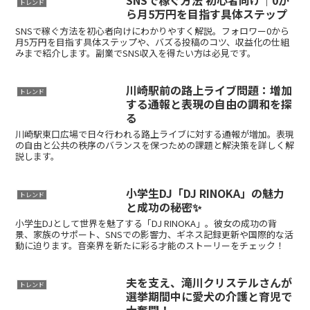
SNSで稼ぐ方法 初心者向け｜0か
トレンド
ら月5万円を目指す具体ステップ
SNSで稼ぐ方法を初心者向けにわかりやすく解説。フォロワー0から
月5万円を目指す具体ステップや、バズる投稿のコツ、収益化の仕組
みまで紹介します。副業でSNS収入を得たい方は必見です。
川崎駅前の路上ライブ問題：増加
トレンド
する通報と表現の自由の調和を探
る
川崎駅東口広場で日々行われる路上ライブに対する通報が増加。表現
の自由と公共の秩序のバランスを保つための課題と解決策を詳しく解
説します。
小学生DJ「DJ RINOKA」の魅力
トレンド
と成功の秘密✨
小学生DJとして世界を魅了する「DJ RINOKA」。彼女の成功の背
景、家族のサポート、SNSでの影響力、ギネス記録更新や国際的な活
動に迫ります。音楽界を新たに彩る才能のストーリーをチェック！
夫を支え、滝川クリステルさんが
トレンド
選挙期間中に愛犬の介護と育児で