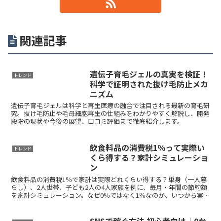
関連記事
遺伝子育毛ジェルの真実を検証！
トレンド
科学で証明された抜け毛防止メカ
ニズム
遺伝子育毛ジェルは科学と再生医療の融合で注目される最新の育毛研
究。抜け毛防止や毛母細胞再生の仕組みをわかりやすく解説し、開発
段階の現状や今後の展望、口コミ評価まで徹底紹介します。
飲食料品の消費税1％って実際い
トレンド
くら得する？家計シミュレーショ
ン
飲食料品の消費税1％で家計は実際どれくらい得する？単身（一人暮
らし）、2人世帯、子ども2人の4人家族を例に、毎月・年間の節約額
を家計シミュレーション。なぜ0％ではなく1％なのか、いつから実施
される可能性があるのかもわかりやすく解説します。