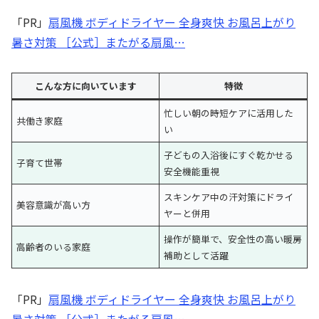
「PR」
扇風機 ボディドライヤー 全身爽快 お風呂上がり
暑さ対策 ［公式］またがる扇風…
こんな方に向いています
特徴
忙しい朝の時短ケアに活用した
共働き家庭
い
子どもの入浴後にすぐ乾かせる
子育て世帯
安全機能重視
スキンケア中の汗対策にドライ
美容意識が高い方
ヤーと併用
操作が簡単で、安全性の高い暖房
高齢者のいる家庭
補助として活躍
「PR」
扇風機 ボディドライヤー 全身爽快 お風呂上がり
暑さ対策 ［公式］またがる扇風…