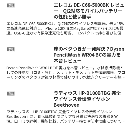
おすすめです。
エレコム DE-C68-5000BK レビュ
家電
ー｜Qi2対応モバイルバッテリー
の性能と使い勝手
エレコム DE-C68-5000BKは、Qi2対応のワイヤレス充電器。最大15W
の高速充電に対応し、iPhone 12以降のMagSafe対応デバイスにも最
適。USB-C出力で有線急速充電も可能、コンパクトで持ち運びに便利
な5000mAhモデル。安全設計、環境配慮設計も完備。
床のベタつきが一発解決？Dyson
家電
PencilWash WR04 BCの実力を
本音レビュー
Dyson PencilWash WR04 BCの実力を本音レビュー。水拭き掃除機と
しての性能や口コミ・評判、メリット・デメリットを徹底解説。フロ
ーリングのベタつき対策や軽量で使いやすい水拭きクリーナーを探し
ている方に最適な一台です。
ラディウス HP-B100BTBG 完全
家電
ワイヤレス骨伝導イヤホン
Beethoven
ラディウスの「HP-B100BTBG 完全ワイヤレス骨伝導イヤホン
Beethoven」は、骨伝導技術でクリアな音質と快適な装着感を実
現。口コミや評判、機能比較、バッテリー持ちや防水性能について詳
しく解説します。