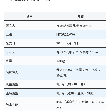
項目
内容
商品名
またがる扇風機 またせん
型番
MTGR25AWH
発売日
2025年7月17日
サイズ
幅337×奥行125×高さ77mm
重量
約1kg
最大1400W（風量：強、温度：
消費電力
熱風時）
風量調整
3段階（弱・中・強）
温度調整
3段階（送風・温風・熱風）
IPX2（垂直からの水滴に対する防
防水性能
水）