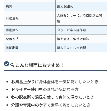
騒音
最大80dBA
人感センサーによる自動送風開
自動運転
始
手動操作
タッチパネル操作可
設置方法
据え置き／壁掛け可能
保証期間
購入日より12ヶ月間
🔍 こんな場面におすすめ！
お風呂上がり
に身体全体を一気に乾かしたいとき
ドライヤー使用中
の蒸れが気になる方
冬の脱衣所
で温風を使って身体を温めたいとき
介護や育児中のケア
で素早く乾かしたいとき