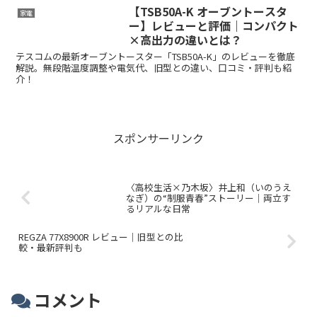
【TSB50A-K オーブントースタ
家電
ー】レビューと評価｜コンパクト
×高出力の違いとは？
テスコムの最新オーブントースター「TSB50A-K」のレビューを徹底
解説。無段階温度調整や電気代、旧型との違い、口コミ・評判も紹
介！
スポンサーリンク
〈高校生活×乃木坂〉井上和（いのうえ
なぎ）の“制服青春”ストーリー｜両立す
るリアルな日常
REGZA 77X8900R レビュー｜旧型との比
較・最新評判も
コメント