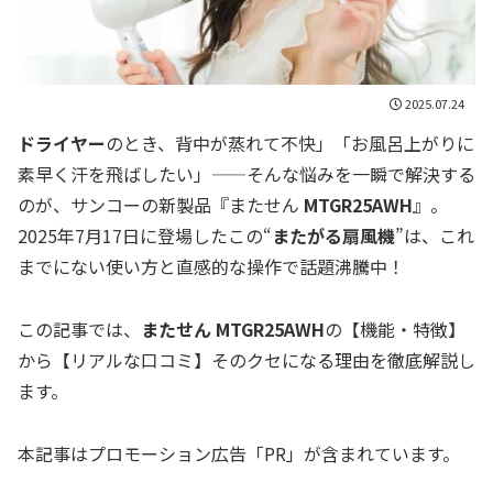
2025.07.24
ドライヤー
のとき、背中が蒸れて不快」「お風呂上がりに
素早く汗を飛ばしたい」——そんな悩みを一瞬で解決する
のが、サンコーの新製品『またせん
MTGR25AWH
』。
2025年7月17日に登場したこの“
またがる扇風機
”は、これ
までにない使い方と直感的な操作で話題沸騰中！
この記事では、
またせん MTGR25AWH
の【機能・特徴】
から【リアルな口コミ】そのクセになる理由を徹底解説し
ます。
本記事はプロモーション広告「PR」が含まれています。