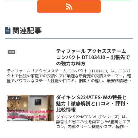
関連記事
ティファール アクセススチーム
家電
コンパクト DT1034J0 – 出張先で
の強力な味方
ティファール「アクセススチーム コンパクト DT1034J0」は、コンパ
クトで出張や家庭での衣類ケアに最適な新発売の衣類スチーマー。軽
量でパワフルなスチーム性能や口コミ、旧型との違い、最安値情報を
徹底解説。
ダイキン S224ATES-Wの特長と
エアコン
魅力｜徹底解説と口コミ・評判・
比較情報
ダイキン S224ATES-W（Eシリーズ）は、
静音性と省エネ性を両立した6畳向けエア
コン。内部クリーン機能やスマホ操作に
も対応し、寝室や子供部屋に最適なコン
パクトモデル。旧型からの買い替えにも