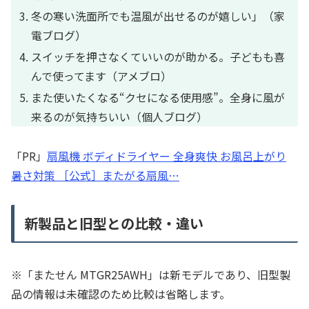
冬の寒い洗面所でも温風が出せるのが嬉しい」（家
電ブログ）
スイッチを押さなくていいのが助かる。子どもも喜
んで使ってます（アメブロ）
また使いたくなる“クセになる使用感”。全身に風が
来るのが気持ちいい（個人ブログ）
「PR」
扇風機 ボディドライヤー 全身爽快 お風呂上がり
暑さ対策 ［公式］またがる扇風…
新製品と旧型との比較・違い
※「またせん MTGR25AWH」は新モデルであり、旧型製
品の情報は未確認のため比較は省略します。