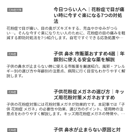
今日つらい人へ｜花粉症で目が痛
花粉症対策
い時に今すぐ楽になる7つの対処
法
花粉症で目が痛い、目の奥がズキズキする、充血やかゆみがつら
い…。そんな今すぐ楽になりたい人のために、花粉症の目の痛みを軽
減する即効対処法を7つ紹介します。自宅ですぐできる応急処置や悪
化を防ぐポイントも解説します。
子供 鼻水 市販薬おすすめ4選｜年
花粉症
齢別に使える安全な薬を解説
子供の鼻水が止まらない時に使える市販薬を厳選紹介。風邪・アレル
ギー別の選び方や年齢別の注意点、病院に行く目安もわかりやすく解
説します。
子供花粉症メガネの選び方｜キッ
花粉症
ズ用花粉対策メガネおすすめ
子供の花粉症対策には花粉対策メガネが効果的です。本記事では「子
供 花粉症 メガネ」の必要性や効果、選び方のポイント、使用時の注
意点をわかりやすく解説します。キッズ用花粉症メガネの特徴や、ど
こで購入できるのかも紹介します。
子供 鼻水が止まらない原因と対
花粉症