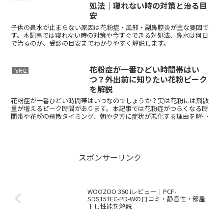
処法｜寝れない時の対策と治る目
安
子供の鼻水が止まらない原因は花粉症・風邪・副鼻腔炎が主な要因で
す。本記事では寝れない時の対策や今すぐできる対処法、鼻水は何日
で治るのか、受診の目安までわかりやすく解説します。
花粉症が一番ひどい時間帯はい
花粉症
つ？外出前に知りたい花粉ピーク
を解説
花粉症が一番ひどい時間帯はいつなのでしょうか？実は花粉には飛散
量が増えるピーク時間があります。本記事では花粉症がつらくなる時
間帯や花粉の飛散タイミング、朝や夕方に症状が悪化する理由を解説
します。外出前に知っておきたい花粉症対策や花粉が多い時間帯も紹
介します。
スポンサーリンク
WOOZOO 360 iレビュー｜PCF-
SDS15TEC-PD-Wの口コミ・静音性・部屋
干し性能を解説