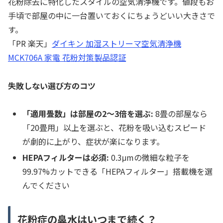
花粉除去に特化したスタイルの空気清浄機です。値段もお
手頃で部屋の中に一台置いておくにちょうどいい大きさで
す。
「PR 楽天」
ダイキン 加湿ストリーマ空気清浄機
MCK706A 家電 花粉対策製品認証
失敗しない選び方のコツ
「適用畳数」は部屋の2〜3倍を選ぶ:
8畳の部屋なら
「20畳用」以上を選ぶと、花粉を吸い込むスピード
が劇的に上がり、症状が楽になります。
HEPAフィルターは必須:
0.3μmの微細な粒子を
99.97%カットできる「HEPAフィルター」搭載機を選
んでください
花粉症の鼻水はいつまで続く？