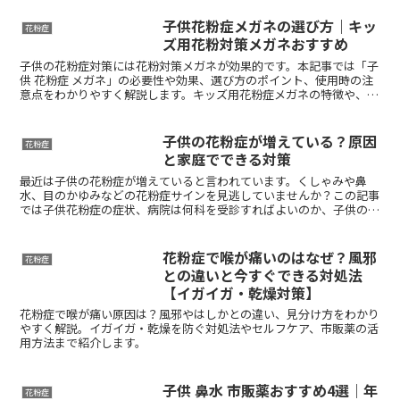
子供花粉症メガネの選び方｜キッ
花粉症
ズ用花粉対策メガネおすすめ
子供の花粉症対策には花粉対策メガネが効果的です。本記事では「子
供 花粉症 メガネ」の必要性や効果、選び方のポイント、使用時の注
意点をわかりやすく解説します。キッズ用花粉症メガネの特徴や、ど
こで購入できるのかも紹介します。
子供の花粉症が増えている？原因
花粉症
と家庭でできる対策
最近は子供の花粉症が増えていると言われています。くしゃみや鼻
水、目のかゆみなどの花粉症サインを見逃していませんか？この記事
では子供花粉症の症状、病院は何科を受診すればよいのか、子供の花
粉症薬や目薬、家庭でできる対策までわかりやすく解説します。
花粉症で喉が痛いのはなぜ？風邪
花粉症
との違いと今すぐできる対処法
【イガイガ・乾燥対策】
花粉症で喉が痛い原因は？風邪やはしかとの違い、見分け方をわかり
やすく解説。イガイガ・乾燥を防ぐ対処法やセルフケア、市販薬の活
用方法まで紹介します。
子供 鼻水 市販薬おすすめ4選｜年
花粉症