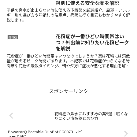
齢別に使える安全な薬を解説
子供の鼻水が止まらない時に使える市販薬を厳選紹介。風邪・アレル
ギー別の選び方や年齢別の注意点、病院に行く目安もわかりやすく解
説します。
花粉症が一番ひどい時間帯はい
花粉症
つ？外出前に知りたい花粉ピーク
を解説
花粉症が一番ひどい時間帯はいつなのでしょうか？実は花粉には飛散
量が増えるピーク時間があります。本記事では花粉症がつらくなる時
間帯や花粉の飛散タイミング、朝や夕方に症状が悪化する理由を解説
します。外出前に知っておきたい花粉症対策や花粉が多い時間帯も紹
介します。
スポンサーリンク
花粉症の鼻水におすすめの薬5選｜眠くな
りにくい市販薬と選び方
PowerArQ Portable DuoPot EG807B レビ
ューと評判