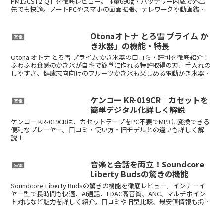
PM15CST2-Q」を徹底レビュー。軽量690g・バッテリー内蔵で外出
先でも快適。ノートPCやスマホの画面拡張、テレワークや動画鑑賞
に最適な高性能モバイルディスプレイ。
Otonaオトナ とろ雪 プライム か
家電
き氷器」の機能・特長
Otona オトナ とろ雪 プライム かき氷器の口コミ・評判を徹底紹介！
ふわふわ食感のかき氷が自宅で簡単に作れる特許取得の刃、手入れの
しやすさ、健康志向向けのフルーツかき氷も楽しめる電動かき氷器の
特長を解説。楽天最安値情報もチェック！
ケンコー KR-019CR｜カセットを
家電
簡単デジタル化詳しく解説
ケンコー KR-019CRは、カセットテープをPC不要でMP3に変換できる
便利なプレーヤー。口コミ・使い方・旧モデルとの違いも詳しく解
説！
音楽と会話を両立！Soundcore
家電
Liberty Budsの驚きの機能
Soundcore Liberty Budsの驚きの機能を徹底レビュー。インナーイ
ヤー型で長時間も快適、AI通話、LDAC高音質、ANC、マルチポイン
ト対応など魅力を詳しく紹介。口コミや旧型比較、最安値情報も掲
載。