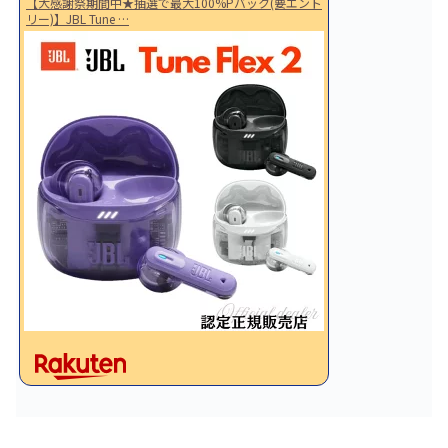
【大感謝祭期間中★抽選で最大100%Pバック(要エント
リー)】JBL Tune …