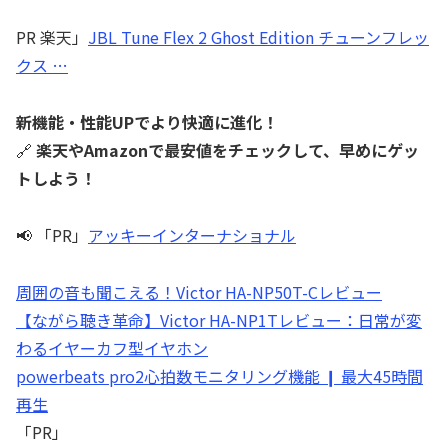
PR 楽天」
JBL Tune Flex 2 Ghost Edition チューンフレッ
クス …
新機能・性能UPでより快適に進化！
🔗
楽天やAmazonで最安値をチェックして、早めにゲッ
トしよう！
📢 「PR」
アッキーインターナショナル
周囲の音も聞こえる！Victor HA-NP50T-Cレビュー
【ながら聴き革命】Victor HA-NP1Tレビュー：日常が変
わるイヤーカフ型イヤホン
powerbeats pro2心拍数モニタリング機能 ❙ 最大45時間
再生
「PR」