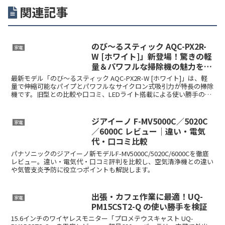
関連記事
のび～るスティック AQC-PX2R-
家電
W [ホワイト]」新登場！驚きの軽
量＆パワフルな掃除機の魅力を徹
底レビュー
最新モデル「のび～るスティック AQC-PX2R-W [ホワイト]」は、軽
量で伸縮可能なパイプとパワフルなサイクロン式吸引力が特長の掃除
機です。旧型との比較や口コミ、LEDライト搭載による使い勝手の向
上など、詳細をレビューで徹底解説します。
ジアイーノ F-MV5000C／5020C
家電
／6000C レビュー｜違い・電気
代・口コミ比較
パナソニックのジアイーノ新モデルF-MV5000C/5020C/6000Cを徹底
レビュー。違い・電気代・口コミ評判を比較し、空気清浄機との違い
や気管支炎予防に役立つポイントも解説します。
出張・カフェ作業に最適！UQ-
家電
PM15CST2-Q の使い勝手を検証
15.6インチのワイヤレスモニター「プロメテウスキャスト UQ-