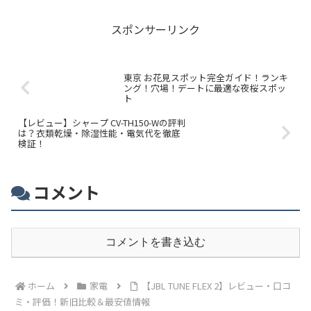
スポンサーリンク
東京 お花見スポット完全ガイド！ランキ
ング！穴場！デートに最適な夜桜スポッ
ト
【レビュー】シャープ CV-TH150-Wの評判
は？衣類乾燥・除湿性能・電気代を徹底
検証！
コメント
コメントを書き込む
ホーム
家電
【JBL TUNE FLEX 2】レビュー・口コ
ミ・評価！新旧比較＆最安値情報