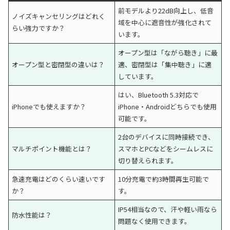
前モデルより22dB向上し、低音
ノイズキャンセリングはどれく
域を中心に遮音性が強化されて
らい強力ですか？
います。
オープン型は「ながら聴き」に最
オープン型と密閉型の違いは？
適、密閉型は「集中聴き」に適
しています。
はい、Bluetooth 5.3対応で
iPhoneでも使えますか？
iPhone・Androidどちらでも使用
可能です。
2台のデバイスに同時接続でき、
マルチポイント機能とは？
スマホとPCなどをシームレスに
切り替えられます。
急速充電はどのくらい速いです
10分充電で約3時間再生可能で
か？
す。
IP54相当なので、汗や軽い雨なら
防水性能は？
問題なく使用できます。