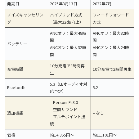
発売日
2025年3月13日
2022年7月
ノイズキャンセリン
ハイブリッド方式
フィードフォワード
グ
（最大22dB向上）
方式
ANCオフ：最大48時
ANCオフ：最大32時
間
間
バッテリー
ANCオン：最大32時
ANCオン：最大24時
間
間
10分充電で3時間再
充電時間
10分充電で2時間再生
生
5.3（LEオーディオ対
Bluetooth
5.2
応予定）
– Personi-Fi 3.0
– 空間サウンド
追加機能
– なし
– マルチポイント接
続
価格
約14,355円～
約11,101円～