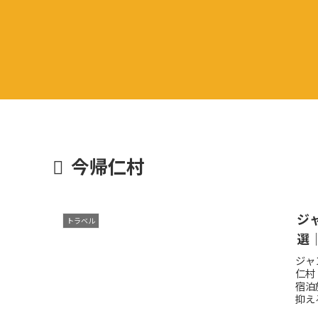
今帰仁村
ジ
トラベル
選
ジャ
仁村
宿泊
抑え